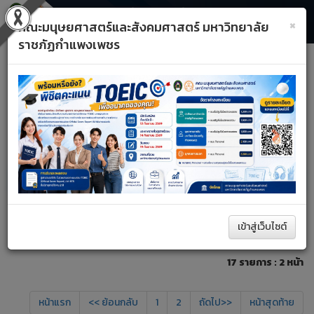
×
คณะมนุษยศาสตร์และสังคมศาสตร์ มหาวิทยาลัย
ราชภัฏกำแพงเพชร
Toggle
Previous
Next
navigati
A+
A–
รีเซ็ต
หน้าหลัก
บุคลากรสายสนับสนุน
ค้นหา
เข้าสู่เว็บไซต์
17 รายการ : 2 หน้า
หน้าแรก
<< ย้อนกลับ
1
2
ถัดไป>>
หน้าสุดท้าย