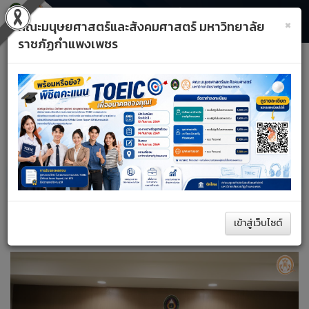
×
คณะมนุษยศาสตร์และสังคมศาสตร์ มหาวิทยาลัย
ราชภัฏกำแพงเพชร
Toggle
Previous
Next
navigati
A+
A–
รีเซ็ต
หน้าหลัก
ด้านงานวิจัย
ค้นหา
เข้าสู่เว็บไซต์