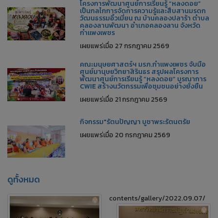
โครงการพัฒนาศูนย์การเรียนรู้ “หลงดอย”
เป็นกลไกการจัดการความรู้และสืบสานมรดก
วัฒนธรรมอิ้วเมี่ยน ณ บ้านคลองปลาร้า ตำบล
คลองลานพัฒนา อำเภอคลองลาน จังหวัด
กำแพงเพชร
เผยแพร่เมื่อ 27 กรกฎาคม 2569
คณะมนุษยศาสตร์ฯ มรภ.กำแพงเพชร จับมือ
ศูนย์มานุษยวิทยาสิรินธร สรุปผลโครงการ
พัฒนาศูนย์การเรียนรู้ “หลงดอย” บูรณาการ
CWIE สร้างนวัตกรรมเพื่อชุมชนอย่างยั่งยืน
เผยแพร่เมื่อ 21 กรกฎาคม 2569
กิจกรรม"รัตนปัญญา บูชาพระรัตนตรัย
เผยแพร่เมื่อ 20 กรกฎาคม 2569
ดูทั้งหมด
contents/gallery/2022.09.07/