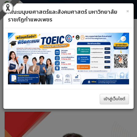
×
คณะมนุษยศาสตร์และสังคมศาสตร์ มหาวิทยาลัย
ราชภัฏกำแพงเพชร
Toggle
Previous
Next
navigati
A+
A–
รีเซ็ต
หน้าหลัก
บุคลากรสายสนับสนุน
ค้นหา
เข้าสู่เว็บไซต์