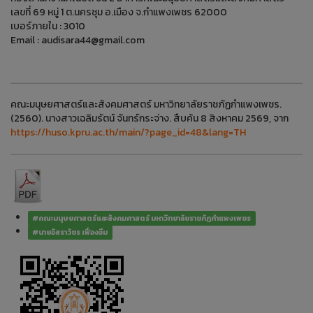
เลขที่ 69 หมู่ 1 ต.นครชุม อ.เมือง จ.กำแพงเพชร 62000
เบอร์ภายใน : 3010
Email : audisara44@gmail.com
คณะมนุษยศาสตร์และสังคมศาสตร์ มหาวิทยาลัยราชภัฏกำแพงเพชร.
(2560). นางสาวเฉลิมรัตน์ จันทร์กระจ่าง. สืบค้น 8 สิงหาคม 2569, จาก
https://huso.kpru.ac.th/main/?page_id=48&lang=TH
#คณะมนุษยศาสตร์และสังคมศาสตร์ มหาวิทยาลัยราชภัฏกำแพงเพชร
#นายอิสราวัชร เฟื่องอิ่ม