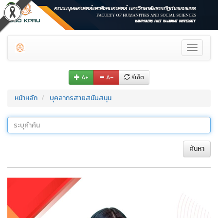
Toggle
navigati
A+
A–
รีเซ็ต
หน้าหลัก
บุคลากรสายสนับสนุน
ค้นหา