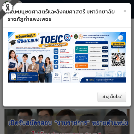
×
คณะมนุษยศาสตร์และสังคมศาสตร์ มหาวิทยาลัย
ราชภัฏกำแพงเพชร
Toggle
Previous
Next
navigati
A+
A–
รีเซ็ต
หน้าหลัก
สมัครงาน
ค้นหา
เข้าสู่เว็บไซต์