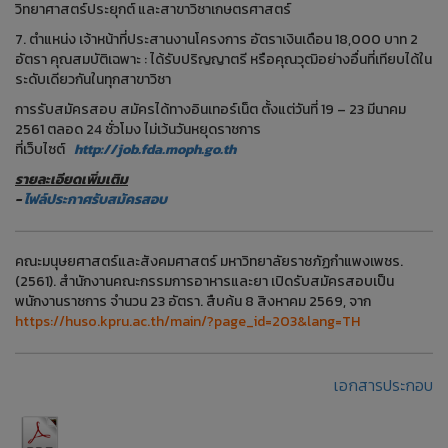
วิทยาศาสตร์ประยุกต์ และสาขาวิชาเกษตรศาสตร์
7. ตำแหน่ง เจ้าหน้าที่ประสานงานโครงการ อัตราเงินเดือน 18,000 บาท 2
อัตรา คุณสมบัติเฉพาะ : ได้รับปริญญาตรี หรือคุณวุฒิอย่างอื่นที่เทียบได้ใน
ระดับเดียวกันในทุกสาขาวิชา
การรับสมัครสอบ สมัครได้ทางอินเทอร์เน็ต ตั้งแต่วันที่ 19 – 23 มีนาคม
2561 ตลอด 24 ชั่วโมง ไม่เว้นวันหยุดราชการ
ที่เว็บไซต์
http://job.fda.moph.go.th
รายละเอียดเพิ่มเติม
-
ไฟล์ประกาศรับสมัครสอบ
คณะมนุษยศาสตร์และสังคมศาสตร์ มหาวิทยาลัยราชภัฏกำแพงเพชร.
(2561). สำนักงานคณะกรรมการอาหารและยา เปิดรับสมัครสอบเป็น
พนักงานราชการ จำนวน 23 อัตรา. สืบค้น 8 สิงหาคม 2569, จาก
https://huso.kpru.ac.th/main/?page_id=203&lang=TH
เอกสารประกอบ