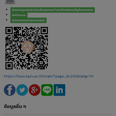
#คณะมนุษยศาสตร์และสังคมศาสตร์ มหาวิทยาลัยราชภัฏกำแพงเพชร
#สมัครงาน
#คณะกรรมการอาหารและยา
https://huso.kpru.ac.th/main/?page_id=203&lang=TH
ข้อมูลอื่น ๆ