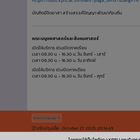
https://huso.kpru.ac.th/main/?page_id=197&lang=TH
บัณฑิตมีจิตอาสา สร้างสรรค์ปัญญา พัฒนาท้องถิ่น
คณะมนุษยศาสตร์และสังคมศาสตร์
เปิดให้บริการ ช่วงเปิดภาคเรียน
เวลา 08.30 น. - 16.30 น. วัน จันทร์ - เสาร์
เวลา 08.30 น. - 16.30 น. วัน อาทิตย์
เปิดให้บริการ ช่วงปิดภาคเรียน
เวลา 08.30 น. - 16.30 น. วัน จันทร์ - ศุกร์
Select Language
▼
ปรับปรุงเมื่อ : October 27 2025 20:14:49
©
ลิขสิทธิ์เลขที่ ว1.008779
|
KPRUControl Version 2.112
โดยการใช้เว็บไซต์ของ KPRU คุณรับทรา