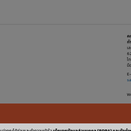
ค
ก
เล
6
โ
ม
E-
s
We
บว่าคุณได้อ่านและทำความเข้าใจ
นโยบายข้อมูลส่วนบุคคล (PDPA) และข้อกำห