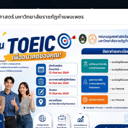
ศาสตร์ มหาวิทยาลัยราชภัฏกำแพงเพชร
ชา
ด้านวิชาการ
ด้านวิจัย
ด้านประกันฯ
แผนแล
A+
A–
รีเซ็ต