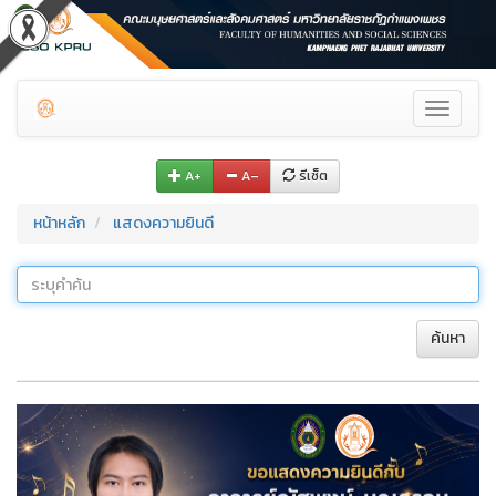
Toggle
navigati
A+
A–
รีเซ็ต
หน้าหลัก
แสดงความยินดี
ค้นหา