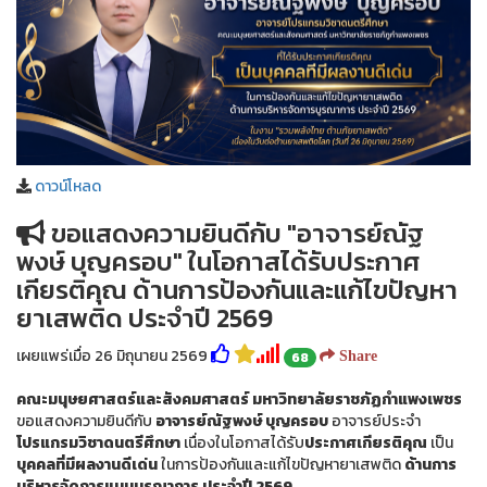
ดาวน์โหลด
ขอแสดงความยินดีกับ "อาจารย์ณัฐ
พงษ์ บุญครอบ" ในโอกาสได้รับประกาศ
เกียรติคุณ ด้านการป้องกันและแก้ไขปัญหา
ยาเสพติด ประจำปี 2569
เผยแพร่เมื่อ 26 มิถุนายน 2569
68
Share
คณะมนุษยศาสตร์และสังคมศาสตร์ มหาวิทยาลัยราชภัฏกำแพงเพชร
ขอแสดงความยินดีกับ
อาจารย์ณัฐพงษ์ บุญครอบ
อาจารย์ประจำ
โปรแกรมวิชาดนตรีศึกษา
เนื่องในโอกาสได้รับ
ประกาศเกียรติคุณ
เป็น
บุคคลที่มีผลงานดีเด่น
ในการป้องกันและแก้ไขปัญหายาเสพติด
ด้านการ
บริหารจัดการแบบบูรณาการ ประจำปี 2569