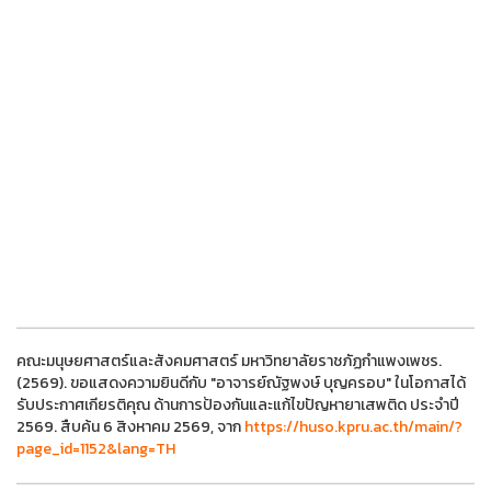
คณะมนุษยศาสตร์และสังคมศาสตร์ มหาวิทยาลัยราชภัฏกำแพงเพชร.
(2569). ขอแสดงความยินดีกับ "อาจารย์ณัฐพงษ์ บุญครอบ" ในโอกาสได้
รับประกาศเกียรติคุณ ด้านการป้องกันและแก้ไขปัญหายาเสพติด ประจำปี
2569. สืบค้น 6 สิงหาคม 2569, จาก
https://huso.kpru.ac.th/main/?
page_id=1152&lang=TH