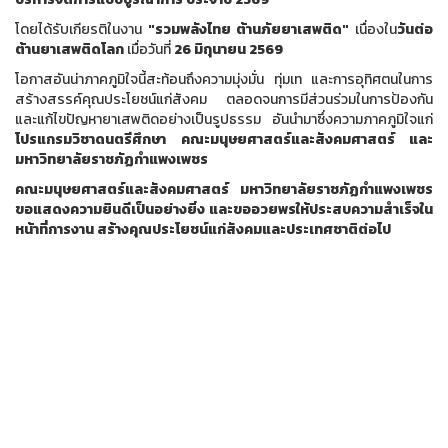
โดยได้รับเกียรติในงาน
"รวมพลังไทย ต้านภัยยาเสพติด"
เนื่องใน
วันต่อ
ต้านยาเสพติดโลก
เมื่อวันที่
26 มิถุนายน 2569
โอกาสอันน่าภาคภูมิใจนี้สะท้อนถึงความมุ่งมั่น ทุ่มเท และการอุทิศตนในการ
สร้างสรรค์คุณประโยชน์แก่สังคม ตลอดจนการมีส่วนร่วมในการป้องกัน
และแก้ไขปัญหายาเสพติดอย่างเป็นรูปธรรม อันนำมาซึ่งความภาคภูมิใจแก่
โปรแกรมวิชาดนตรีศึกษา คณะมนุษยศาสตร์และสังคมศาสตร์ และ
มหาวิทยาลัยราชภัฏกำแพงเพชร
คณะมนุษยศาสตร์และสังคมศาสตร์ มหาวิทยาลัยราชภัฏกำแพงเพชร
ขอแสดงความยินดีเป็นอย่างยิ่ง และขออวยพรให้ประสบความสำเร็จใน
หน้าที่การงาน สร้างคุณประโยชน์แก่สังคมและประเทศชาติต่อไป