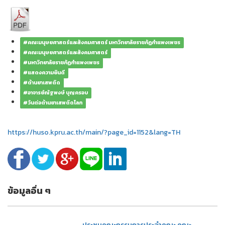
#คณะมนุษยศาสตร์และสังคมศาสตร์ มหาวิทยาลัยราชภัฏกำแพงเพชร
#คณะมนุษยศาสตร์และสังคมศาสตร์
#มหาวิทยาลัยราชภัฏกำแพงเพชร
#แสดงความยินดี
#ต้านยาเสพติด
#อาจารย์ณัฐพงษ์ บุญครอบ
#วันต่อต้านยาเสพติดโลก
https://huso.kpru.ac.th/main/?page_id=1152&lang=TH
ข้อมูลอื่น ๆ