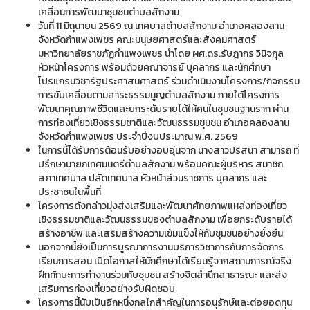
เคลื่อนการพัฒนาชุมชนตำบลสักงาม
วันที่ 11 มิถุนายน 2569 ณ เทศบาลตำบลสักงาม อำเภอคลองลาน
จังหวัดกำแพงเพชร คณะมนุษยศาสตร์และสังคมศาสตร์
มหาวิทยาลัยราชภัฏกำแพงเพชร นำโดย ผศ.ดร.รัษฎากร วินิจกุล
หัวหน้าโครงการ พร้อมด้วยคณาจารย์ บุคลากร และนักศึกษา
โปรแกรมวิชารัฐประศาสนศาสตร์ ร่วมดำเนินงานโครงการ/กิจกรรม
การขับเคลื่อนตามสาระธรรมนูญตำบลสักงาม ภายใต้โครงการ
พัฒนาคุณภาพชีวิตและยกระดับรายได้ให้คนในชุมชนฐานราก ผ่าน
การท่องเที่ยวเชิงธรรมชาติและวัฒนธรรมชุมชน อำเภอคลองลาน
จังหวัดกำแพงเพชร ประจำปีงบประมาณ พ.ศ. 2569
ในการนี้ได้รับการต้อนรับอย่างอบอุ่นจาก นางสาวปริสนา สามารถ ที่
ปรึกษานายกเทศมนตรีตำบลสักงาม พร้อมคณะผู้บริหาร สมาชิก
สภาเทศบาล ปลัดเทศบาล หัวหน้าส่วนราชการ บุคลากร และ
ประชาชนในพื้นที่
โครงการดังกล่าวมุ่งส่งเสริมและพัฒนาศักยภาพแหล่งท่องเที่ยว
เชิงธรรมชาติและวัฒนธรรมของตำบลสักงาม เพื่อยกระดับรายได้
สร้างอาชีพ และเสริมสร้างความเข้มแข็งให้กับชุมชนอย่างยั่งยืน
นอกจากนี้ยังเป็นการบูรณาการงานบริการวิชาการกับการจัดการ
เรียนการสอน เปิดโอกาสให้นักศึกษาได้เรียนรู้จากสถานการณ์จริง
ฝึกทักษะการทำงานร่วมกับชุมชน สร้างจิตสำนึกสาธารณะ และส่ง
เสริมการท่องเที่ยวอย่างรับผิดชอบ
โครงการนี้นับเป็นอีกหนึ่งกลไกสำคัญในการอนุรักษ์และต่อยอดทุน