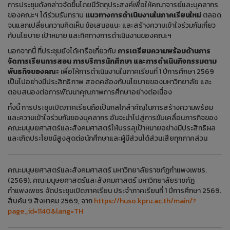
การประชุมดังกล่าวจัดขึ้นโดยมีวัตถุประสงค์เพื่อให้คณาจารย์และบุคลากร
ของคณะฯ ได้ร่วมรับทราบ
แนวทางการดำเนินงานในภาคเรียนใหม่
ตลอด
จนแลกเปลี่ยนความคิดเห็น ข้อเสนอแนะ และสร้างความเข้าใจร่วมกันเกี่ยว
กับนโยบาย เป้าหมาย และทิศทางการดำเนินงานของคณะฯ
นอกจากนี้ ที่ประชุมยังได้หารือเกี่ยวกับ
การเตรียมความพร้อมด้านการ
จัดการเรียนการสอน การบริการนักศึกษา และการดำเนินกิจกรรมตาม
พันธกิจของคณะ
เพื่อให้การดำเนินงานในภาคเรียนที่ 1 ปีการศึกษา 2569
เป็นไปอย่างมีประสิทธิภาพ สอดคล้องกับนโยบายของมหาวิทยาลัย และ
ตอบสนองต่อการพัฒนาคุณภาพการศึกษาอย่างต่อเนื่อง
ทั้งนี้ การประชุมเปิดภาคเรียนถือเป็นกลไกสำคัญในการสร้างความพร้อม
และความเข้าใจร่วมกันของบุคลากร อันจะนำไปสู่การขับเคลื่อนภารกิจของ
คณะมนุษยศาสตร์และสังคมศาสตร์ให้บรรลุเป้าหมายอย่างมีประสิทธิผล
และเกิดประโยชน์สูงสุดต่อนักศึกษาและผู้มีส่วนได้ส่วนเสียทุกภาคส่วน
คณะมนุษยศาสตร์และสังคมศาสตร์ มหาวิทยาลัยราชภัฏกำแพงเพชร.
(2569). คณะมนุษยศาสตร์และสังคมศาสตร์ มหาวิทยาลัยราชภัฏ
กำแพงเพชร จัดประชุมเปิดภาคเรียน ประจำภาคเรียนที่ 1 ปีการศึกษา 2569.
สืบค้น 9 สิงหาคม 2569, จาก
https://huso.kpru.ac.th/main/?
page_id=1140&lang=TH