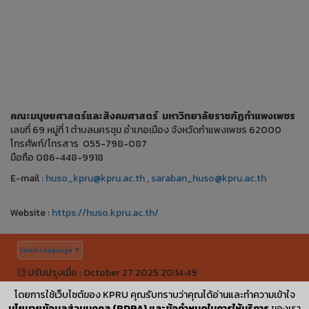
คณะมนุษยศาสตร์และสังคมศาสตร์ มหาวิทยาลัยราชภัฏกำแพงเพชร
เลขที่ 69 หมู่ที่ 1 ตำบลนครชุม อำเภอเมือง จังหวัดกำแพงเพชร 62000
โทรศัพท์/โทรสาร 055-798-087
มือถือ 086-448-9918
E-mail :
huso_kpru@kpru.ac.th
,
saraban_huso@kpru.ac.th
Website :
https://huso.kpru.ac.th/
Select Language
▼
ปรับปรุงเมื่อ : October 27 2025 20:14:49
©
ลิขสิทธิ์เลขที่ ว1.008779
|
KPRUControl Version 2.112
โดยการใช้เว็บไซต์ของ KPRU คุณรับทราบว่าคุณได้อ่านและทำความเข้าใจ
นโยบายข้อมูลส่วนบุคคล (PDPA) และข้อกำหนดในการให้บริการ
ของเรา