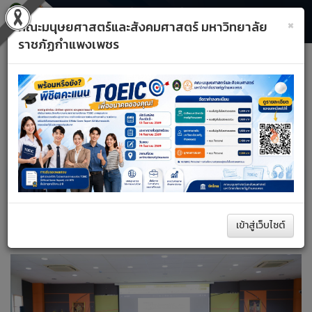
×
คณะมนุษยศาสตร์และสังคมศาสตร์ มหาวิทยาลัย
ราชภัฏกำแพงเพชร
Toggle
Previous
Next
navigati
A+
A–
รีเซ็ต
หน้าหลัก
ประชาสัมพันธ์คณะ
ค้นหา
เข้าสู่เว็บไซต์