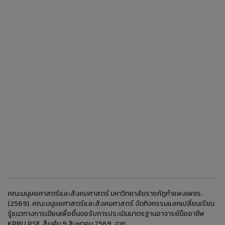
คณะมนุษยศาสตร์และสังคมศาสตร์ มหาวิทยาลัยราชภัฏกำแพงเพชร.
(2569). คณะมนุษยศาสตร์และสังคมศาสตร์ จัดกิจกรรมแลกเปลี่ยนเรียน
รู้แนวทางการเขียนเพื่อยื่นขอรับการประเมินมาตรฐานอาจารย์มืออาชีพ
KPRU PSF. สืบค้น 9 สิงหาคม 2569, จาก