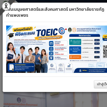
คณะมนุษยศาสตร์และสังคมศาสตร์ มหาวิทยาลัยราชภัฏ
กำแพงเพชร
Toggle
Previous
navigati
A+
A–
รีเซ็ต
หน้าหลัก
ด้านวิชาการ
ค้นหา
เข้าสู่เว