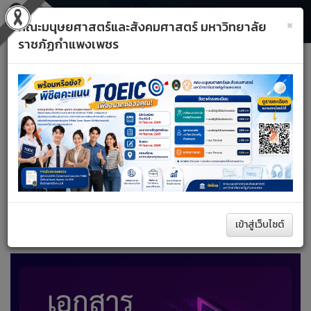
×
คณะมนุษยศาสตร์และสังคมศาสตร์ มหาวิทยาลัย
ราชภัฏกำแพงเพชร
Toggle
Previous
Next
navigati
A+
A–
รีเซ็ต
หน้าหลัก
วาระการประชุม
ค้นหา
เข้าสู่เว็บไซต์