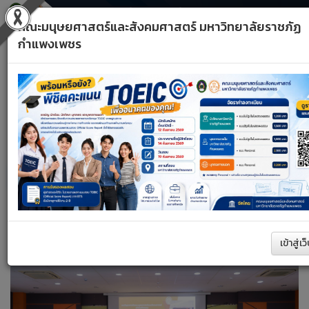
คณะมนุษยศาสตร์และสังคมศาสตร์ มหาวิทยาลัยราชภัฏ
กำแพงเพชร
Toggle
Previous
navigati
A+
A–
รีเซ็ต
หน้าหลัก
ด้านวิชาการ
ค้นหา
เข้าสู่เว