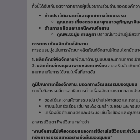
ทั้งนี้ได้รับเกียรติจากวิทยากรผู้เชี่ยวชาญร่วมถ่ายทอดองค์ความร
ด้านประวัติศาสตร์และคุณค่าทางวัฒนธรรม
คุณเกษร เที่ยงตรง และคุณสาวสุภิญญา จิน
ด้านการผลิตและเทคนิคงานจักสาน
คุณพะชะนุ่ย คามภูผา
ปราชญ์ชาวบ้านผู้เชี่ย
การยกระดับผลิตภัณฑ์จักสาน
การอบรมมุ่งเน้นการพัฒนาผลิตภัณฑ์จักสานให้ตอบโจทย์ตลาดร่
1. ผลิตภัณฑ์พัดจักสาน
พัฒนาด้านรูปแบบและเทคนิคการเข้า
2. ผลิตภัณฑ์กระบุงสะพายหลังกะเหรี่ยง
ส่งเสริมอัตลักษ
เหมาะสมกับการใช้งานในพื้นที่ลาดชัน
ภูมิปัญญาเครื่องจักสาน: มรดกทางวัฒนธรรมของชุมชน
ภายในกิจกรรมมีการสาธิตการทำเครื่องจักสานหลากหลายประ
ของใช้และงานหัตถกรรม เช่น ย่ามไผ่คาดเอว และกระบ
ภาชนะในครัวเรือน เช่น กระด้ง ตะกร้า ชะลอม และกระเ
เครื่องมือด้านเกษตรและประมง เช่น ไซ ข้อง และอุปกรณ์
อาจารย์วิยุดา ทิพย์วิเศษ กล่าวว่า
“งานจักสานไม่เพียงตอบสนองการใช้งานในชีวิตประจำวัน แ
ทรัพยากรธรรมชาติอย่างยั่งยืนของชุมชน”