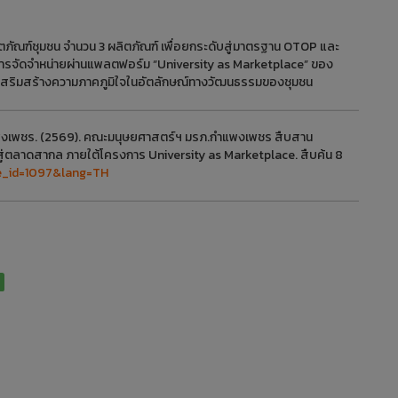
ิตภัณฑ์ชุมชน จำนวน 3 ผลิตภัณฑ์ เพื่อยกระดับสู่มาตรฐาน OTOP และ
ารจัดจำหน่ายผ่านแพลตฟอร์ม “University as Marketplace” ของ
ารเสริมสร้างความภาคภูมิใจในอัตลักษณ์ทางวัฒนธรรมของชุมชน
งเพชร. (2569). คณะมนุษยศาสตร์ฯ มรภ.กำแพงเพชร สืบสาน
นสู่ตลาดสากล ภายใต้โครงการ University as Marketplace. สืบค้น 8
ge_id=1097&lang=TH