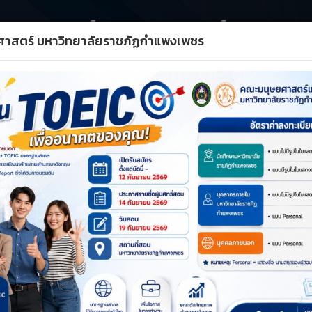
ศาสตร์ มหาวิทยาลัยราชภัฏกำแพงเพชร
ชา
ด้านวิชาการ
ด้านวิจัย
ด้านประกันฯ
แผนแล
A+
A–
รีเซ็ต