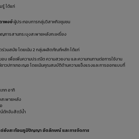
ู้ ได้แก่
ดาพงษ์
ผู้ประกอบการกลุ่มวิสาหกิจชุมชน
วชาญการสานกระบุงสะพายหลังกะเหรี่ยง
วมสมัย โดยเน้น 2 กลุ่มผลิตภัณฑ์หลัก ได้แก่
ขอบ เพื่อเพิ่มความประณีต ความสวยงาม และความทนทานต่อการใช้งาน
ณ์ชาวปกาเกอะญอ โดยเน้นคุณสมบัติด้านความแข็งแรงและการออกแบบที่
เภท อาทิ
ุงสะพายหลัง
ชอ
ดักจับสัตว์น้ำ
ต่ยังสะท้อนภูมิปัญญา อัตลักษณ์ และการจัดการ