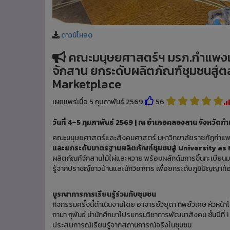
ดาวน์โหลด
คณะมนุษยศาสตร์ฯ มรภ.กำแพงเพ
จักสาน ยกระดับผลิตภัณฑ์ชุมชนสู่
Marketplace
เผยแพร่เมื่อ 5 กุมภาพันธ์ 2569
56
วันที่ 4–5 กุมภาพันธ์ 2569 | ณ อำเภอคลองลาน จังหวัด
คณะมนุษยศาสตร์และสังคมศาสตร์ มหาวิทยาลัยราชภัฏกำแพง
และยกระดับมาตรฐานผลิตภัณฑ์ชุมชนสู่ University as
ผลิตภัณฑ์จักสานไม้ไผ่และหวาย พร้อมผลักดันการขึ้นทะเบี
รู้จากปราชญ์ชาวบ้านและนักวิชาการ เพื่อยกระดับภูมิปัญญาท้อง
บูรณาการการเรียนรู้ร่วมกับชุมชน
กิจกรรมครั้งนี้ดำเนินงานโดย อาจารย์วิยุดา ทิพย์วิเศษ หั
กามา กุพันธ์ นำนักศึกษาโปรแกรมวิชาการพัฒนาสังคม ชั้นปีที่ 1
ประสบการณ์เรียนรู้จากสถานการณ์จริงในชุมชน