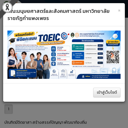
×
คณะมนุษยศาสตร์และสังคมศาสตร์ มหาวิทยาลัย
ราชภัฏกำแพงเพชร
Toggle
Previous
Next
navigati
A+
A–
รีเซ็ต
หน้าหลัก
ด้านกิจการนักศึกษาและศิลปวัฒนธรรม
ค้นหา
เข้าสู่เว็บไซต์
1
บัณฑิตมีจิตอาสา สร้างสรรค์ปัญญา พัฒนาท้องถิ่น