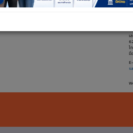
ค
ก
เล
6
โ
ม
E-
s
We