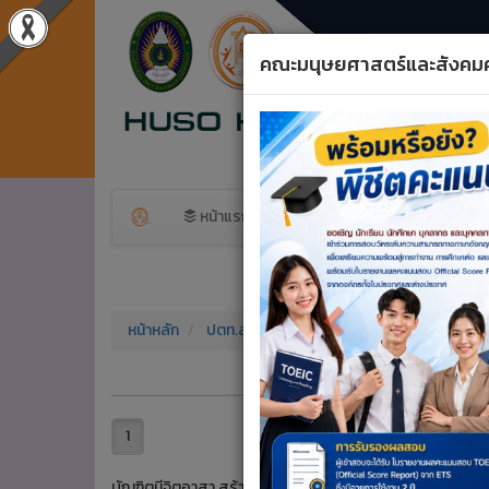
คณะมนุษยศาสตร์และสังคม
Previous
หน้าแรก
ข้อมูลพื้นฐาน
สาขาวิ
หน้าหลัก
ปตท.สผ. โครงการเอส 1
1
บัณฑิตมีจิตอาสา สร้างสรรค์ปัญญา พัฒนาท้องถิ่น