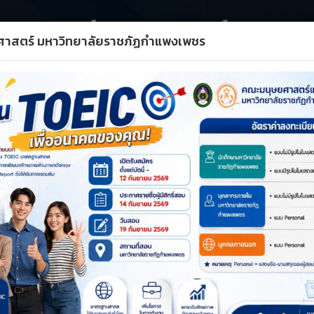
ศาสตร์ มหาวิทยาลัยราชภัฏกำแพงเพชร
ชา
ด้านวิชาการ
ด้านวิจัย
ด้านประกันฯ
แผนแล
A+
A–
รีเซ็ต