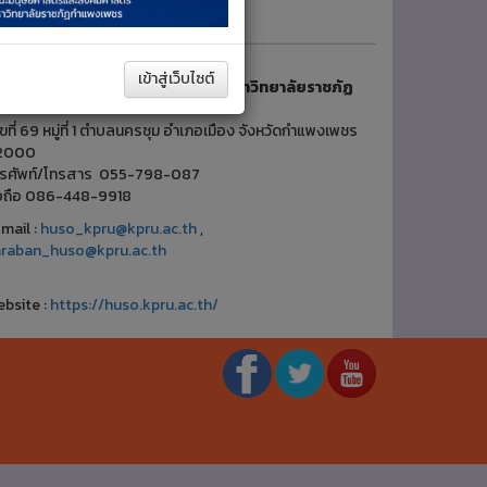
เข้าสู่เว็บไซต์
ณะมนุษยศาสตร์และสังคมศาสตร์ มหาวิทยาลัยราชภัฏ
ำแพงเพชร
ขที่ 69 หมู่ที่ 1 ตำบลนครชุม อำเภอเมือง จังหวัดกำแพงเพชร
2000
ทรศัพท์/โทรสาร 055-798-087
ือถือ 086-448-9918
mail :
huso_kpru@kpru.ac.th
,
araban_huso@kpru.ac.th
bsite :
https://huso.kpru.ac.th/