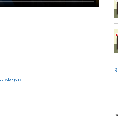
ด
d=23&lang=TH
ค