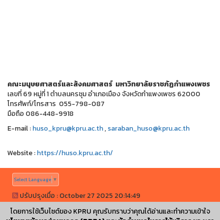
คณะมนุษยศาสตร์และสังคมศาสตร์ มหาวิทยาลัยราชภัฏกำแพงเพชร
เลขที่ 69 หมู่ที่ 1 ตำบลนครชุม อำเภอเมือง จังหวัดกำแพงเพชร 62000
โทรศัพท์/โทรสาร 055-798-087
มือถือ 086-448-9918
E-mail :
huso_kpru@kpru.ac.th
,
saraban_huso@kpru.ac.th
Website :
https://huso.kpru.ac.th/
Select Language
▼
ปรับปรุงเมื่อ : October 27 2025 20:14:49
©
ลิขสิทธิ์เลขที่ ว1.008779
|
KPRUControl Version 2.112
โดยการใช้เว็บไซต์ของ KPRU คุณรับทราบว่าคุณได้อ่านและทำความเข้าใจ