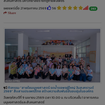
สังคมศาสตร์ มหาวิทยาลัยราชภัฏกำแพงเพชร
เผยแพร่เมื่อ 21 พฤษภาคม 2569
56
263
Share
กิจกรรม “สายใยมนุษยศาสตร์ รดน้ำขอพรผู้ใหญ่ วันสงกรานต์
2569” สืบสานประเพณีไทย สร้างความสัมพันธ์อันอบอุ่นในองค์กร
วันพฤหัสบดีที่ 9 เมษายน 2569 เวลา 10.00 น. ณ บริเวณชั้น 1 อาคารคณะ
มนุษยศาสตร์และสังคมศาสตร์