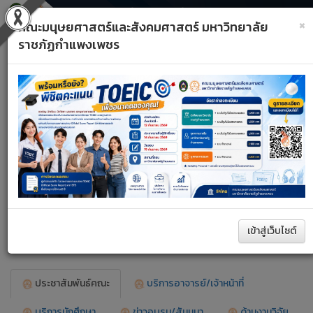
×
คณะมนุษยศาสตร์และสังคมศาสตร์ มหาวิทยาลัย
ราชภัฏกำแพงเพชร
Toggle
Previous
Next
navigati
A+
A–
รีเซ็ต
Previous
Next
เข้าสู่เว็บไซต์
ประชาสัมพันธ์คณะ
บริการอาจารย์/เจ้าหน้าที่
บริการนักศึกษา
ข่าวอบรม/สัมมนา
ด้านงานวิจัย